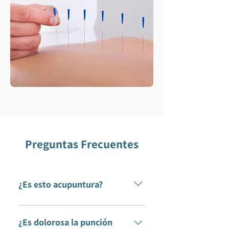
Preguntas Frecuentes
¿Es esto acupuntura?
Existen muchas similitudes y
diferencias entre la punción seca
¿Es dolorosa la punción