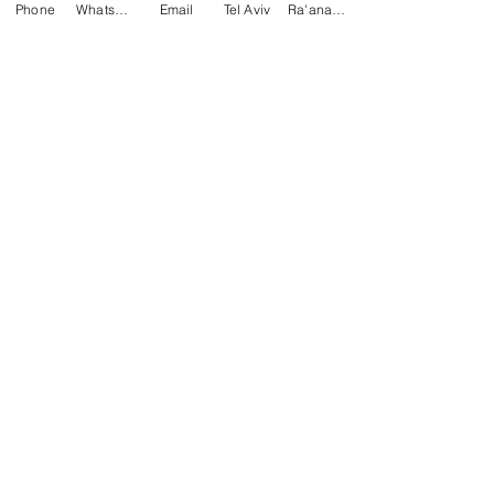
Phone
WhatsApp
Email
Tel Aviv
Ra'anana
dr.cytryn@gmail.com
Ha-Yetsira 5 - Ra'anana
Druyanov 5 - Tel Aviv-Yafo
Horario
Domingo: Cerrado | Lunes: 15:00 - 19:00
Martes: Cerrado | Miércoles: 13:00 - 19:00