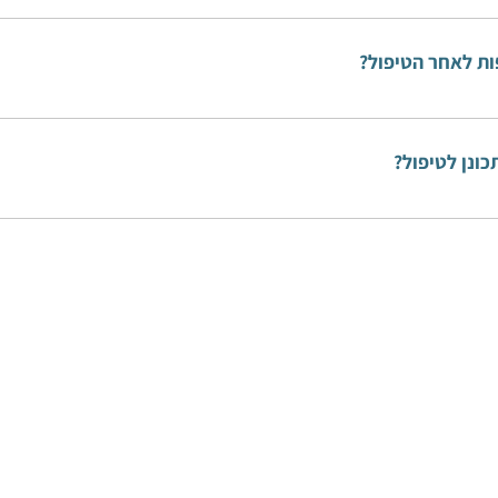
הכאב אמור לרדת משמעותית בתום הייעוץ.
ות לאחר הטיפול?
שיפור מתמשך, ואם הכאב חוזר, הוא חוזר ומופיע בפחות עוצמה ומשך זמן.
כונן לטיפול?
ההנחיות יינתנו בייעוץ הרפואי.