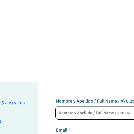
צרו קשר
עת תור או אם יש לכם שאלות,
אנא פנו אלינו ב- 053-398-4589,
או מלאו את הטופס:
Nombre y Apellido / Full  / שם מלא
רח' היצירה 5, כניסה א' קומה 1 - רעננה
ר
Email