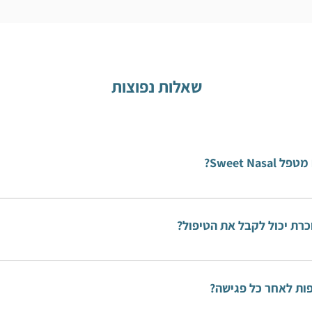
שאלות נפוצות
Sweet Nas?
מיגרנות, כאבי צוואר, נוירלגיה טריגמינלית, הפרעה בתפקוד הטמפור
כאבי פנים, חניכיים, שיניים, שפתיים, כאב פוסט-הרפטי.
רת יכול לקבל את הטיפול?
כן, טיפול זה אינו מעלה את רמת הסוכר בדם.
פות לאחר כל פגישה?