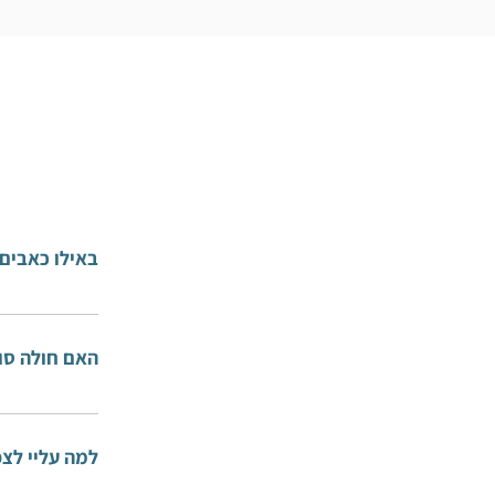
באילו כאבים מטפל al
כאבי ראש, 
האם חולה סוכ
למה עליי לצ